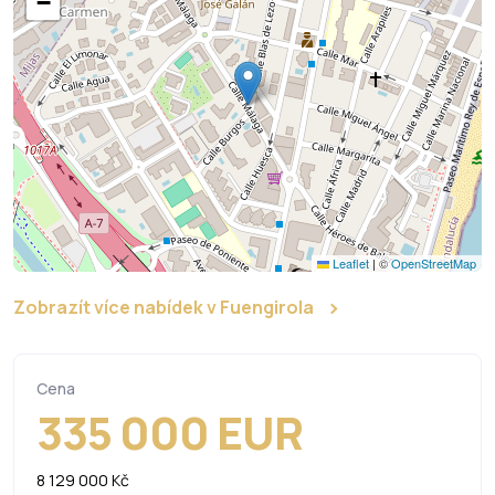
−
Leaflet
|
©
OpenStreetMap
Zobrazít více nabídek v Fuengirola
Cena
335 000 EUR
8 129 000 Kč