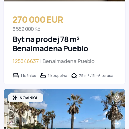
270 000 EUR
6 552 000 Kč
Byt na prodej 78 m²
Benalmadena Pueblo
125346637
| Benalmadena Pueblo
1 ložnice
1 koupelna
78 m² / 5 m² terasa
NOVINKA