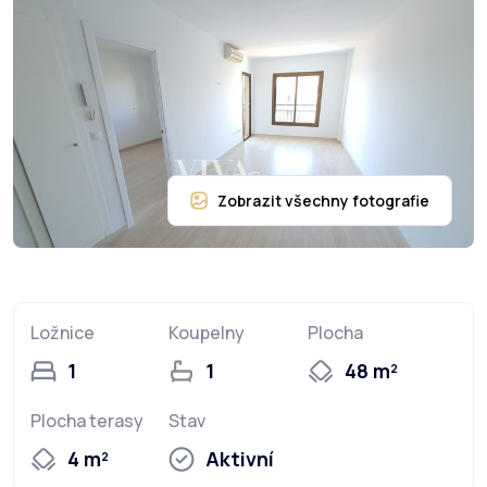
Ložnice
Koupelny
Plocha
1
1
48 m²
Plocha terasy
Stav
4 m²
Aktivní