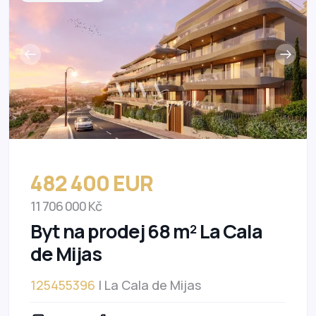
482 400 EUR
11 706 000 Kč
Byt na prodej 68 m² La Cala
de Mijas
125455396
| La Cala de Mijas