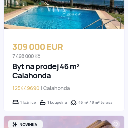
309 000 EUR
7 498 000 Kč
Byt na prodej 46 m²
Calahonda
125449690
| Calahonda
1 ložnice
1 koupelna
46 m² / 8 m² terasa
NOVINKA