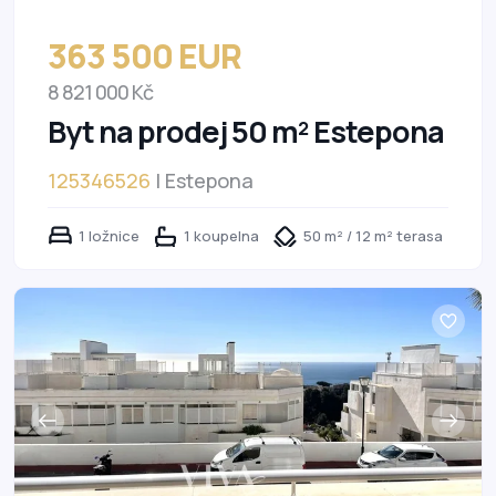
363 500 EUR
8 821 000 Kč
Byt na prodej 50 m² Estepona
125346526
| Estepona
1 ložnice
1 koupelna
50 m² / 12 m² terasa