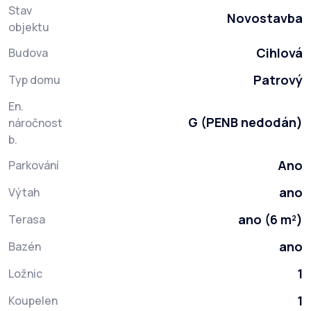
Stav
Novostavba
objektu
Cihlová
Budova
Patrový
Typ domu
En.
G (PENB nedodán)
náročnost
b.
Ano
Parkování
ano
Výtah
ano (6 m²)
Terasa
ano
Bazén
1
Ložnic
1
Koupelen