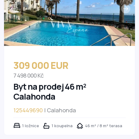
309 000 EUR
7 498 000 Kč
Byt na prodej 46 m²
Calahonda
125449690
| Calahonda
1 ložnice
1 koupelna
46 m² / 8 m² terasa