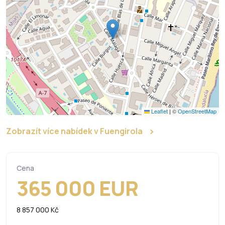
Leaflet
|
©
OpenStreetMap
Zobrazít více nabídek v Fuengirola
Cena
365 000 EUR
8 857 000 Kč