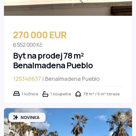
270 000 EUR
6 552 000 Kč
Byt na prodej 78 m²
Benalmadena Pueblo
125346637
| Benalmadena Pueblo
1 ložnice
1 koupelna
78 m² / 5 m² terasa
NOVINKA