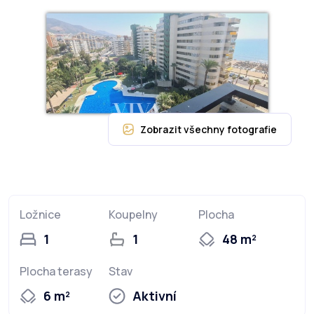
Ložnice
Koupelny
Plocha
1
1
48 m²
Plocha terasy
Stav
6 m²
Aktivní