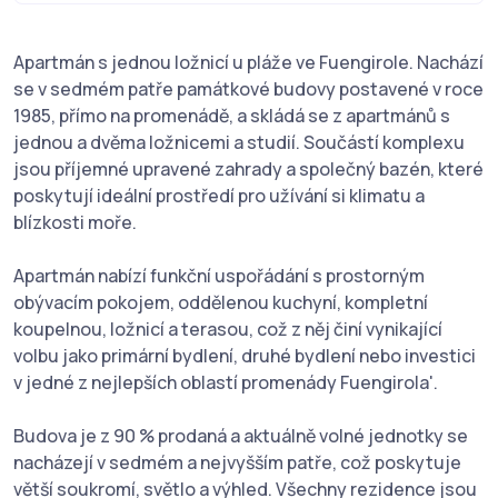
Apartmán s jednou ložnicí u pláže ve Fuengirole. Nachází
se v sedmém patře památkové budovy postavené v roce
1985, přímo na promenádě, a skládá se z apartmánů s
jednou a dvěma ložnicemi a studií. Součástí komplexu
jsou příjemné upravené zahrady a společný bazén, které
poskytují ideální prostředí pro užívání si klimatu a
blízkosti moře.
Apartmán nabízí funkční uspořádání s prostorným
obývacím pokojem, oddělenou kuchyní, kompletní
koupelnou, ložnicí a terasou, což z něj činí vynikající
volbu jako primární bydlení, druhé bydlení nebo investici
v jedné z nejlepších oblastí promenády Fuengirola'.
Budova je z 90 % prodaná a aktuálně volné jednotky se
nacházejí v sedmém a nejvyšším patře, což poskytuje
větší soukromí, světlo a výhled. Všechny rezidence jsou