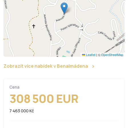
Leaflet
|
©
OpenStreetMap
Zobrazít více nabídek v Benalmádena
Cena
308 500 EUR
7 463 000 Kč