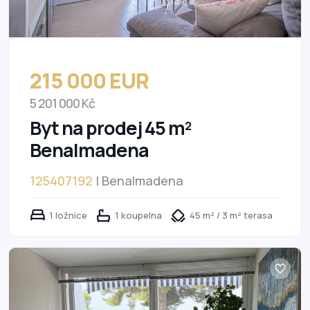
215 000 EUR
5 201 000 Kč
Byt na prodej 45 m²
Benalmadena
125407192
| Benalmadena
1 ložnice
1 koupelna
45 m² / 3 m² terasa