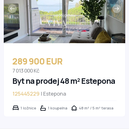
289 900 EUR
7 013 000 Kč
Byt na prodej 48 m² Estepona
125445229
| Estepona
1 ložnice
1 koupelna
48 m² / 5 m² terasa