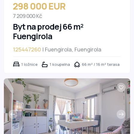
298 000 EUR
7 209 000 Kč
Byt na prodej 66 m²
Fuengirola
125447260
| Fuengirola, Fuengirola
1 ložnice
1 koupelna
66 m² / 16 m² terasa