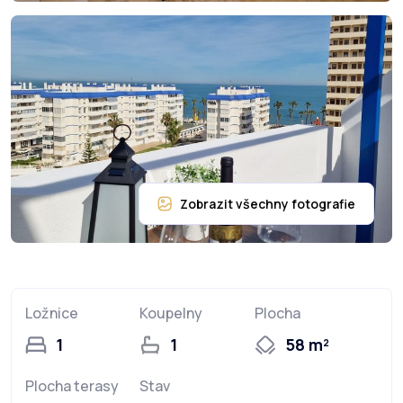
Ložnice
Koupelny
Plocha
1
1
58 m²
Plocha terasy
Stav