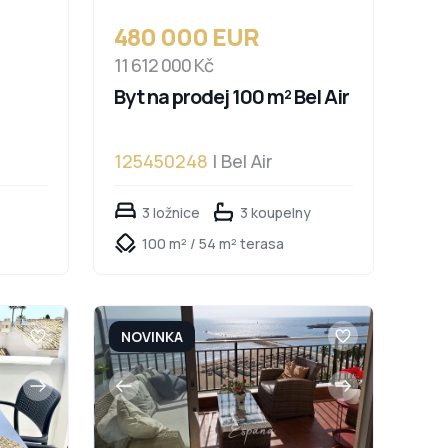
480 000 EUR
11 612 000 Kč
Byt na prodej 100 m² Bel Air
125450248
| Bel Air
3 ložnice
3 koupelny
100 m² / 54 m² terasa
NOVINKA