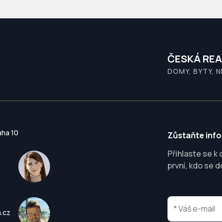
ČESKÁ REA
DOMY, BYTY, 
aha 10
Zůstaňte inf
Přihlaste se k
první, kdo se d
a.cz