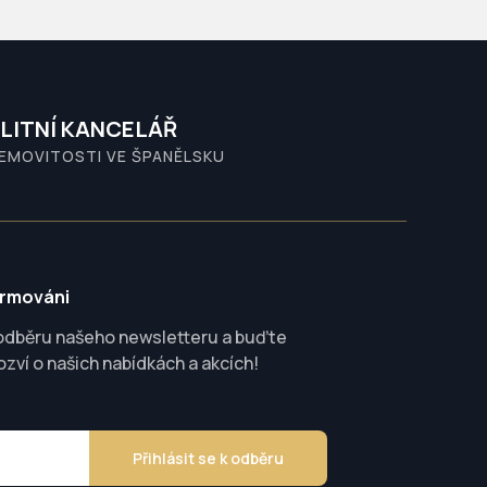
LITNÍ KANCELÁŘ
NEMOVITOSTI VE ŠPANĚLSKU
ormováni
 odběru našeho newsletteru a buďte
ozví o našich nabídkách a akcích!
Přihlásit se k odběru