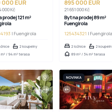
9 000 EUR
895 000 EUR
4 000 Kč
21 651 000 Kč
a prodej 121 m²
Byt na prodej 89 m²
irola
Fuengirola
94193
| Fuengirola
125434321
| Fuengirola
Fuengirola
ožnice
2 koupelny
2 ložnice
2 koupeln
 m² / 94 m² terasa
89 m² / 34 m² terasa
NOVINKA