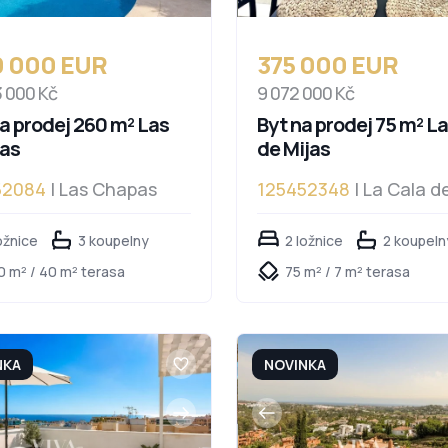
9 000 EUR
375 000 EUR
3 000 Kč
9 072 000 Kč
na prodej 260 m² Las
Byt na prodej 75 m² L
as
de Mijas
52084
| Las Chapas
125452348
| La Cala d
Mijas
ožnice
3 koupelny
2 ložnice
2 koupeln
0 m² / 40 m² terasa
75 m² / 7 m² terasa
NKA
NOVINKA