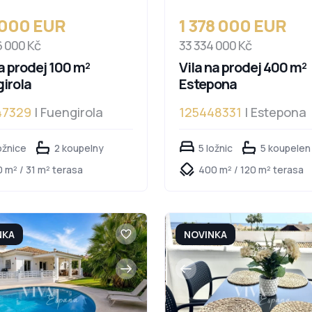
 000 EUR
1 378 000 EUR
6 000 Kč
33 334 000 Kč
a prodej 100 m²
Vila na prodej 400 m²
irola
Estepona
47329
| Fuengirola
125448331
| Estepona
ožnice
2 koupelny
5 ložnic
5 koupelen
 m² / 31 m² terasa
400 m² / 120 m² terasa
NKA
NOVINKA