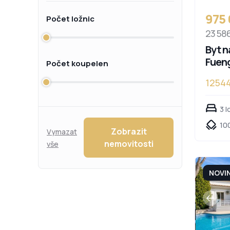
975
Počet ložnic
23 58
Byt n
Fueng
Počet koupelen
1254
3 l
100
Zobrazit
Vymazat
nemovitosti
vše
NOVI