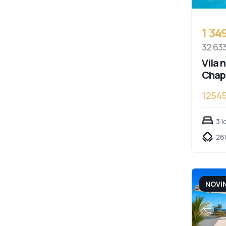
1 34
32 63
Vila 
Chap
1254
3 l
26
NOVI