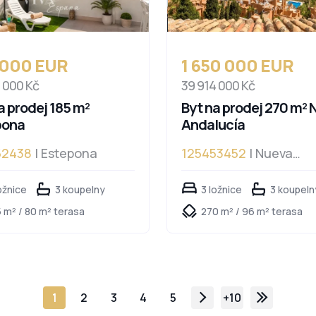
 000 EUR
1 650 000 EUR
8 000 Kč
39 914 000 Kč
a prodej 185 m²
Byt na prodej 270 m² 
pona
Andalucía
52438
| Estepona
125453452
| Nueva
Andalucía
ožnice
3 koupelny
3 ložnice
3 koupeln
 m² / 80 m² terasa
270 m² / 96 m² terasa
1
2
3
4
5
+10