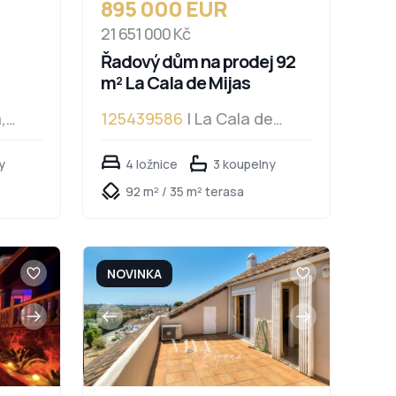
895 000 EUR
21 651 000 Kč
Řadový dům na prodej 92
m² La Cala de Mijas
,
125439586
| La Cala de
Mijas
y
4 ložnice
3 koupelny
92 m² / 35 m² terasa
NOVINKA