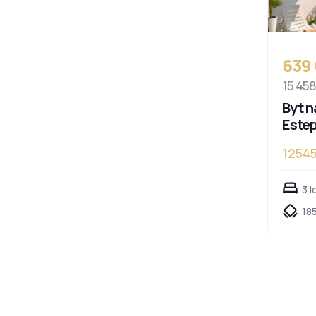
639
15 45
Byt n
Este
1254
3 l
185