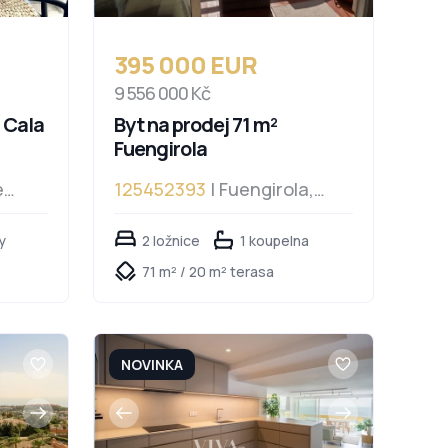
395 000 EUR
9 556 000 Kč
a Cala
Byt na prodej 71 m²
Fuengirola
e
125452393
| Fuengirola,
Fuengirola
y
2 ložnice
1 koupelna
71 m² / 20 m² terasa
NOVINKA