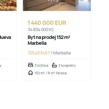
1 440 000 EUR
34 834 000 Kč
Nueva
Byt na prodej 152 m²
Marbella
125453467
| Marbella
y
3 ložnice
2 koupelny
152 m² / 6 m² terasa