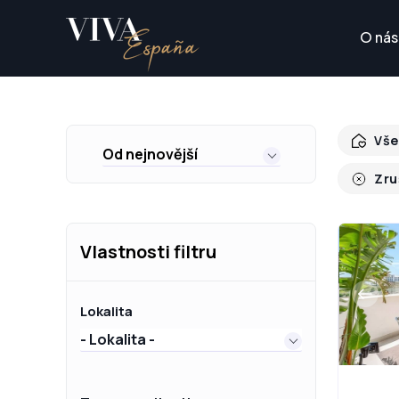
O nás
Vše
Od nejnovější
Zru
Vlastnosti filtru
Lokalita
- Lokalita -