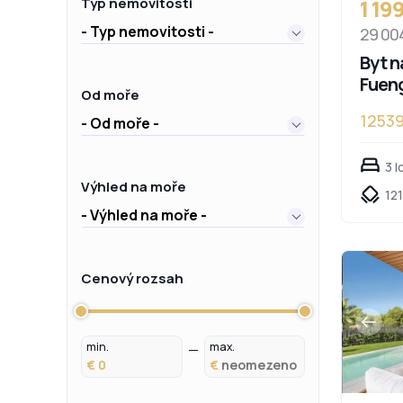
1 19
Typ nemovitosti
- Typ nemovitosti -
29 00
Byt n
Fueng
Od moře
1253
- Od moře -
3 l
Výhled na moře
121
- Výhled na moře -
Cenový rozsah
min.
max.
€
€