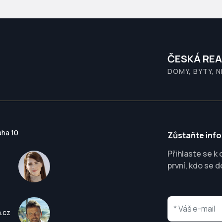
ČESKÁ REA
DOMY, BYTY, 
aha 10
Zůstaňte inf
Přihlaste se k
první, kdo se d
a.cz