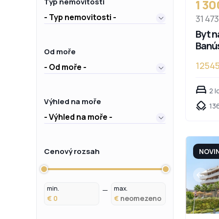
1 3
Typ nemovitosti
- Typ nemovitosti -
31 47
Byt n
Banú
Od moře
1254
- Od moře -
2 l
Výhled na moře
13
- Výhled na moře -
Cenový rozsah
NOVI
min.
max.
€
€