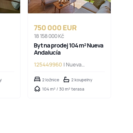
750 000 EUR
18 158 000 Kč
Byt na prodej 104 m² Nueva
Andalucía
125449960
| Nueva
Andalucía, Nueva Andalucía
y
2 ložnice
2 koupelny
104 m² / 30 m² terasa