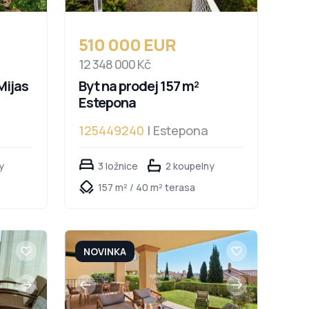
510 000 EUR
12 348 000 Kč
Mijas
Byt na prodej 157 m²
Estepona
125449240
| Estepona
y
3 ložnice
2 koupelny
157 m² / 40 m² terasa
NOVINKA