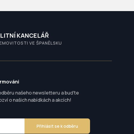
LITNÍ KANCELÁŘ
NEMOVITOSTI VE ŠPANĚLSKU
ormováni
 odběru našeho newsletteru a buďte
ozví o našich nabídkách a akcích!
Přihlásit se k odběru