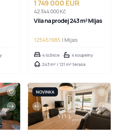
1 749 000 EUR
42 344 000 Kč
Vila na prodej 243 m² Mijas
125451985
| Mijas
y
4 ložnice
4 koupelny
243 m² / 121 m² terasa
NOVINKA