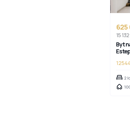
625
15 132
Byt n
Este
1254
2 l
10