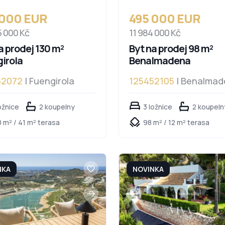
 000 EUR
495 000 EUR
5 000 Kč
11 984 000 Kč
a prodej 130 m²
Byt na prodej 98 m²
irola
Benalmadena
52072
| Fuengirola
125452105
| Benalmad
ožnice
2 koupelny
3 ložnice
2 koupeln
 m² / 41 m² terasa
98 m² / 12 m² terasa
NKA
NOVINKA