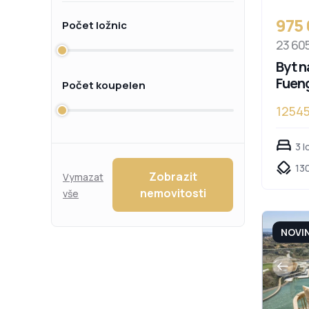
975
Počet ložnic
23 60
Byt n
Fueng
Počet koupelen
1254
3 l
130
Zobrazit
Vymazat
nemovitosti
vše
NOVI