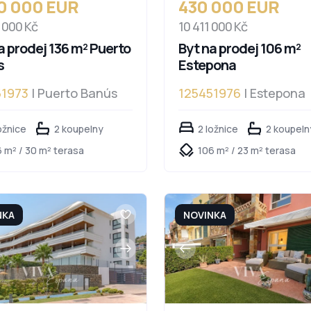
00 000 EUR
430 000 EUR
3 000 Kč
10 411 000 Kč
a prodej 136 m² Puerto
Byt na prodej 106 m²
s
Estepona
51973
| Puerto Banús
125451976
| Estepona
ožnice
2 koupelny
2 ložnice
2 koupeln
6 m² / 30 m² terasa
106 m² / 23 m² terasa
NKA
NOVINKA