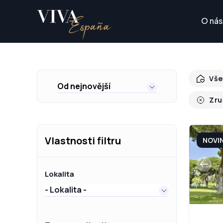
O nás
Vše
Od nejnovější
Zru
Vlastnosti filtru
NOVI
Lokalita
- Lokalita -