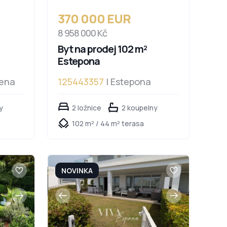
370 000 EUR
8 958 000 Kč
Byt na prodej 102 m²
Estepona
ena
125443357
| Estepona
y
2 ložnice
2 koupelny
102 m² / 44 m² terasa
NOVINKA