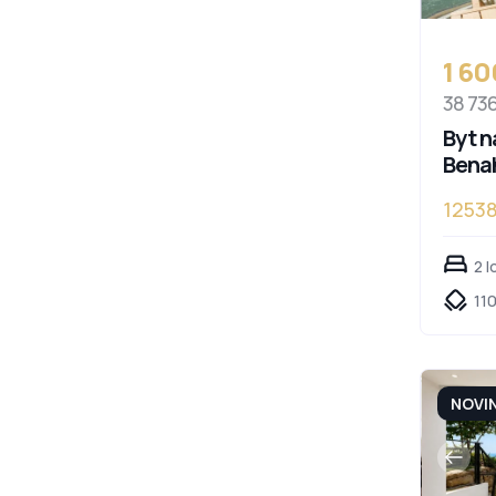
1 6
38 73
Byt n
Bena
1253
2 l
110
NOVI