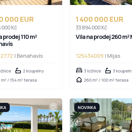
00 000 EUR
1 400 000 EUR
6 000 Kč
33 894 000 Kč
a prodej 110 m²
Vila na prodej 260 m² 
havís
82772
| Benahavís
125434009
| Mijas
ožnice
2 koupelny
3 ložnice
3 koupeln
 m² / 154 m² terasa
260 m² / 100 m² terasa
NKA
NOVINKA