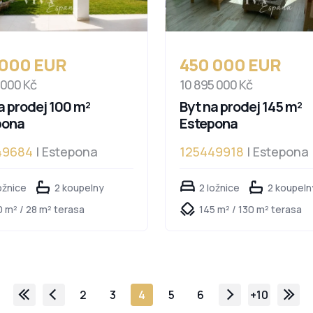
 000 EUR
450 000 EUR
 000 Kč
10 895 000 Kč
a prodej 100 m²
Byt na prodej 145 m²
pona
Estepona
49684
| Estepona
125449918
| Estepona
ožnice
2 koupelny
2 ložnice
2 koupeln
0 m² / 28 m² terasa
145 m² / 130 m² terasa
2
3
4
5
6
+10