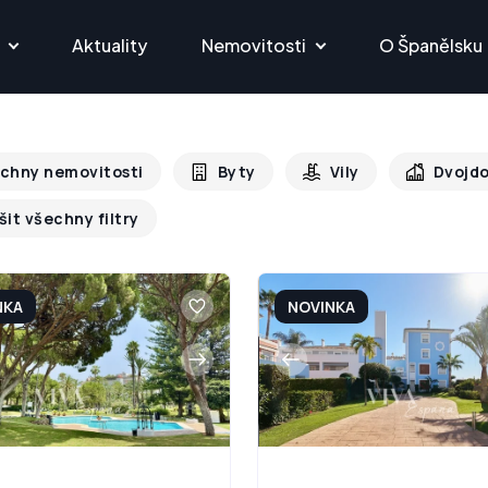
Aktuality
Nemovitosti
O Španělsku
chny nemovitosti
Byty
Vily
Dvojd
šit všechny filtry
NKA
NOVINKA