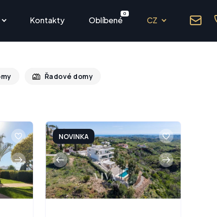
0
Kontakty
Oblíbené
CZ
omy
Řadové domy
NOVINKA