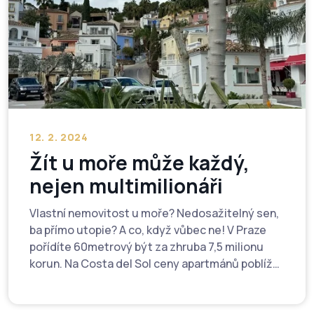
12. 2. 2024
Žít u moře může každý,
nejen multimilionáři
Vlastní nemovitost u moře? Nedosažitelný sen,
ba přímo utopie? A co, když vůbec ne! V Praze
pořídíte 60metrový být za zhruba 7,5 milionu
korun. Na Costa del Sol ceny apartmánů poblíž
pláže, v dojezdové vzdálenosti na letiště a v
dobrém stavu začínají už na 250 tisících eurech
(tj. asi o 1,25 milionu korun méně než v české