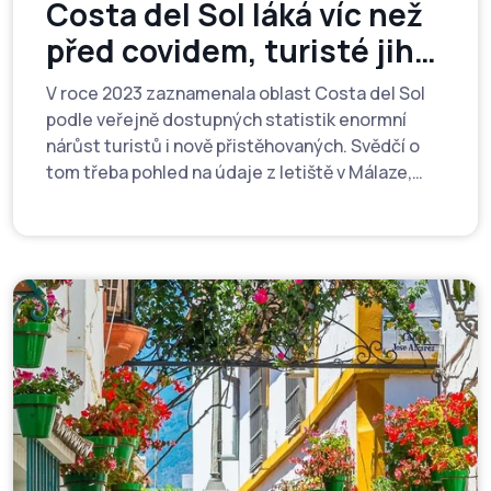
Costa del Sol láká víc než
před covidem, turisté jih
Španělska milují
V roce 2023 zaznamenala oblast Costa del Sol
podle veřejně dostupných statistik enormní
nárůst turistů i nově přistěhovaných. Svědčí o
tom třeba pohled na údaje z letiště v Málaze,
které vloni podle Národního statistického úřadu
(INE) vyřídilo rekordních 12,2 milionů
mezinárodních příletů do Andalusie. Pro úplnost
dodejme, že dosavadní maximum z roku 2019
činilo 12,02 milionů. „Jasný vzkaz i pro majitele
investičních nemovitostí, že turisté jih
Španělska vyhledávají dokonce ještě víc, než
před covidovou pandemií,“ komentuje
spolumajitel realitní kanceláře Viva España
Viktor Margita.