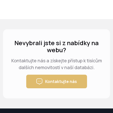
metropoli). A kancelář Viva España umí pomoci s
hypotečním úvěrem těm, kdo nemají volné
prostředky na celou nákupní cenu. „Českým a
slovenským klientům dokážeme domluvit
hypotéku s úrokem 3,75 % a fixací až na 20 let při
čerpání 50-60 % LTV,“ vzkazuje spoluzakladatel
Nevybrali jste si z nabídky na
kanceláře Viktor Margita.
webu?
Kontaktujte nás a získejte přístup k tisícům
dalších nemovitostí v naší databázi.
Kontaktujte nás