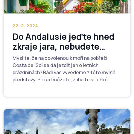
22. 2. 2024
Do Andalusie jeďte hned
zkraje jara, nebudete
litovat
Myslíte, že na dovolenou k moři na pobřeží
Costa del Sol se dá jezdit jen o letních
prázdninách? Rádi vás vyvedeme z této mylné
představy. Pokud můžete, zabalte si lehké
oblečení do kufru rovnou teď, nevyjdete z
údivu. Aktuální teploty se již přes den lehce
šplhají přes dvacet stupňů, na nebi není jediný
mráček, a to ještě ani březen nezačal.