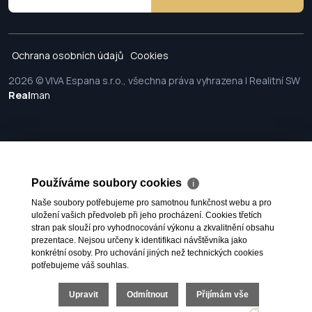
Ochrana osobních údajů
Cookies
2026 © VIVA Espana s.r.o., všechna práva vyhrazena | Realitní SW
Real
man
Používáme soubory cookies
ℹ
Naše soubory potřebujeme pro samotnou funkčnost webu a pro
uložení vašich předvoleb při jeho procházení. Cookies třetích
stran pak slouží pro vyhodnocování výkonu a zkvalitnění obsahu
prezentace. Nejsou určeny k identifikaci návštěvníka jako
konkrétní osoby. Pro uchování jiných než technických cookies
potřebujeme váš souhlas.
Upravit
Odmítnout
Přijímám vše