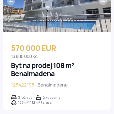
570 000 EUR
13 800 000 Kč
Byt na prodej 108 m²
Benalmadena
125422198
| Benalmadena
3 ložnice
2 koupelny
108 m² / 12 m² terasa