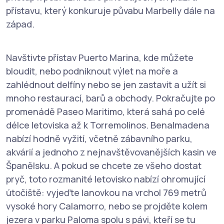
přístavu, který konkuruje půvabu Marbelly dále na
západ.
Navštivte přístav Puerto Marina, kde můžete
bloudit, nebo podniknout výlet na moře a
zahlédnout delfíny nebo se jen zastavit a užít si
mnoho restaurací, barů a obchody. Pokračujte po
promenádě Paseo Maritimo, která sahá po celé
délce letoviska až k Torremolinos. Benalmadena
nabízí hodně vyžití, včetně zábavního parku,
akvárií a jednoho z nejnavštěvovanějších kasin ve
Španělsku. A pokud se chcete ze všeho dostat
pryč, toto rozmanité letovisko nabízí ohromující
útočiště: vyjeďte lanovkou na vrchol 769 metrů
vysoké hory Calamorro, nebo se projděte kolem
jezera v parku Paloma spolu s pávi, kteří se tu