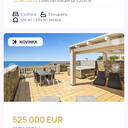
125453518
| Benalmadena Costa
3 ložnice
3 koupelny
120 m² / 232 m² terasa
NOVINKA
525 000 EUR