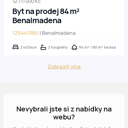
12 711 000 Kč
Byt na prodej 84 m²
Benalmadena
125441380
| Benalmadena
2 ložnice
2 koupelny
84 m² / 80 m² terasa
Zobrazit více
Nevybrali jste si z nabídky na
webu?