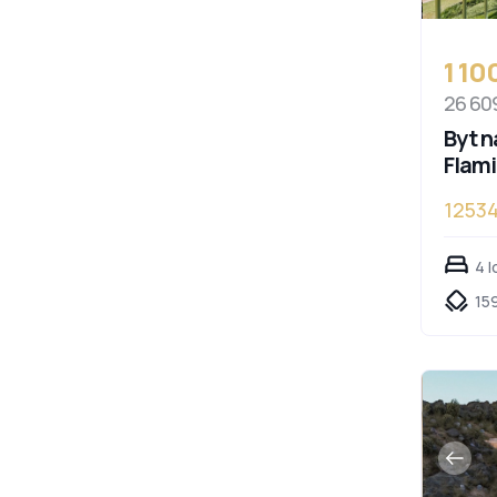
1 1
26 60
Byt n
Flam
1253
4 l
159