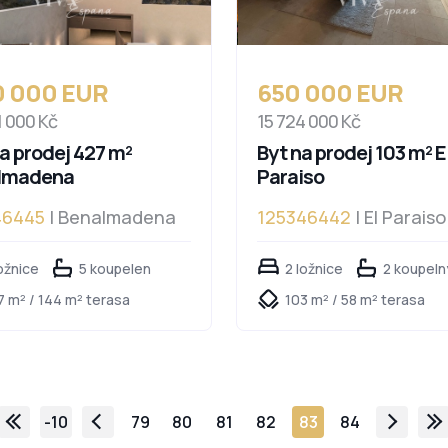
0 000 EUR
650 000 EUR
1 000 Kč
15 724 000 Kč
na prodej 427 m²
Byt na prodej 103 m² E
lmadena
Paraiso
46445
| Benalmadena
125346442
| El Paraiso
ožnice
5 koupelen
2 ložnice
2 koupeln
7 m² / 144 m² terasa
103 m² / 58 m² terasa
-10
79
80
81
82
83
84