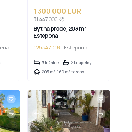
1 300 000 EUR
31 447 000 Kč
Byt na prodej 203 m²
Estepona
dena
125347018
| Estepona
a
3 ložnice
2 koupelny
203 m² / 60 m² terasa