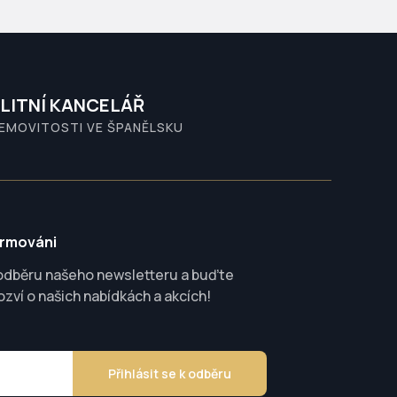
LITNÍ KANCELÁŘ
NEMOVITOSTI VE ŠPANĚLSKU
ormováni
 odběru našeho newsletteru a buďte
ozví o našich nabídkách a akcích!
Přihlásit se k odběru