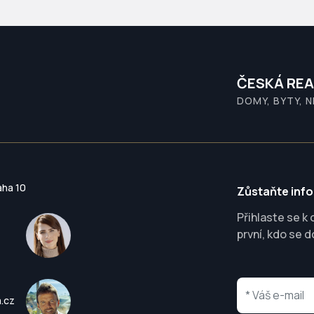
ČESKÁ REA
DOMY, BYTY, 
aha 10
Zůstaňte inf
Přihlaste se k
první, kdo se d
a.cz