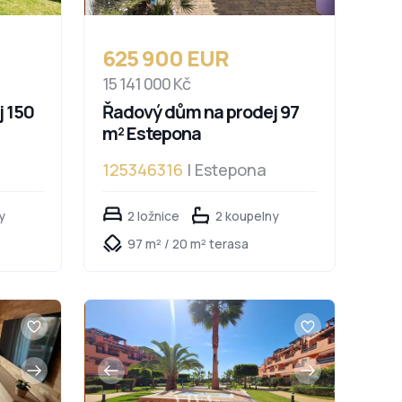
625 900 EUR
15 141 000 Kč
 150
Řadový dům na prodej 97
m² Estepona
125346316
| Estepona
y
2 ložnice
2 koupelny
97 m² / 20 m² terasa