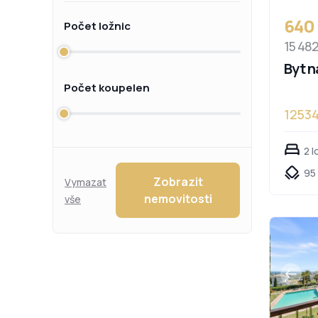
640
Počet ložnic
15 48
Byt n
Počet koupelen
1253
2 l
95
Zobrazit
Vymazat
nemovitosti
vše