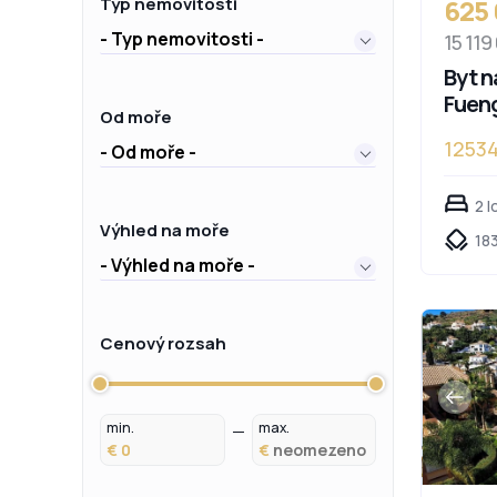
625
Typ nemovitosti
- Typ nemovitosti -
15 119
Byt n
Fueng
Od moře
1253
- Od moře -
2 l
Výhled na moře
183
- Výhled na moře -
Cenový rozsah
min.
max.
€
€