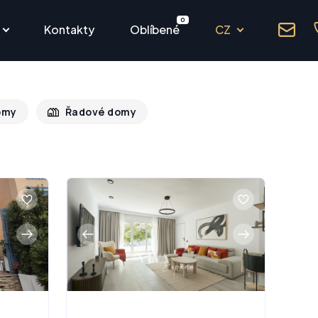
0
Kontakty
Oblíbené
CZ
omy
Řadové domy