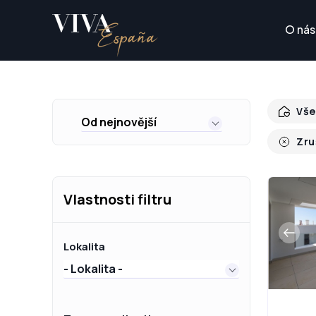
O nás
Vše
Od nejnovější
Zru
Vlastnosti filtru
Lokalita
- Lokalita -