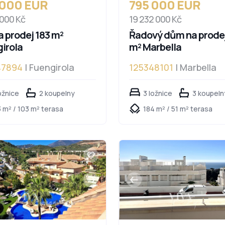
 000 EUR
795 000 EUR
 000 Kč
19 232 000 Kč
a prodej 183 m²
Řadový dům na prodej
irola
m² Marbella
47894
| Fuengirola
125348101
| Marbella
ožnice
2 koupelny
3 ložnice
3 koupeln
 m² / 103 m² terasa
184 m² / 51 m² terasa