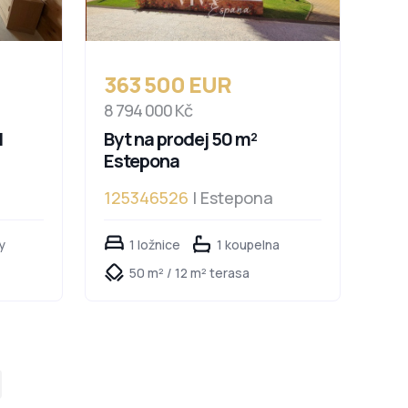
363 500 EUR
8 794 000 Kč
l
Byt na prodej 50 m²
Estepona
125346526
| Estepona
y
1 ložnice
1 koupelna
50 m² / 12 m² terasa