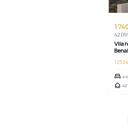
1 74
42 09
Vila 
Bena
1253
4 l
42