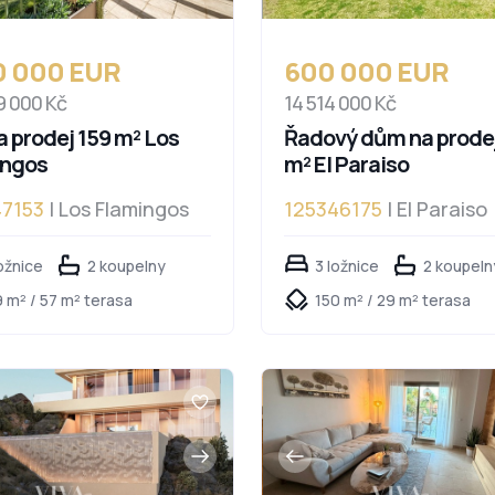
00 000 EUR
600 000 EUR
9 000 Kč
14 514 000 Kč
a prodej 159 m² Los
Řadový dům na prodej
ingos
m² El Paraiso
47153
| Los Flamingos
125346175
| El Paraiso
ožnice
2 koupelny
3 ložnice
2 koupeln
 m² / 57 m² terasa
150 m² / 29 m² terasa