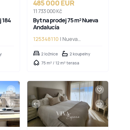
485 000 EUR
11 733 000 Kč
 184
Byt na prodej 75 m² Nueva
Andalucía
125348110
| Nueva
Andalucía
y
2 ložnice
2 koupelny
75 m² / 12 m² terasa