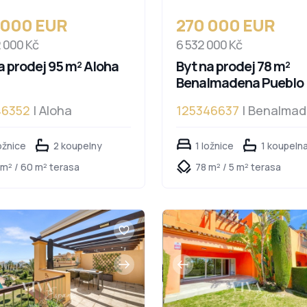
 000 EUR
270 000 EUR
2 000 Kč
6 532 000 Kč
a prodej 95 m² Aloha
Byt na prodej 78 m²
Benalmadena Pueblo
46352
| Aloha
125346637
| Benalma
Pueblo
ožnice
2 koupelny
1 ložnice
1 koupeln
 m² / 60 m² terasa
78 m² / 5 m² terasa