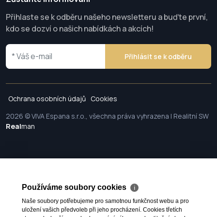
Přihlaste se k odběru našeho newsletteru a buďte první,
kdo se dozví o našich nabídkách a akcích!
Přihlásit se k odběru
Ochrana osobních údajů
Cookies
2026 © VIVA Espana s.r.o., všechna práva vyhrazena | Realitní SW
Real
man
Používáme soubory cookies
ℹ
Naše soubory potřebujeme pro samotnou funkčnost webu a pro
uložení vašich předvoleb při jeho procházení. Cookies třetích