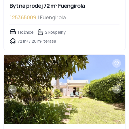
Byt na prodej 72 m² Fuengirola
125365009
| Fuengirola
1 ložnice
2 koupelny
72 m² / 20 m² terasa