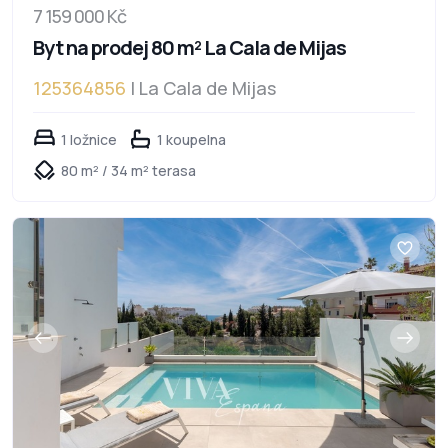
7 159 000 Kč
Byt na prodej 80 m² La Cala de Mijas
125364856
| La Cala de Mijas
1 ložnice
1 koupelna
80 m² / 34 m² terasa