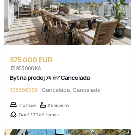
575 000 EUR
13 953 000 Kč
Byt na prodej 74 m² Cancelada
125366566
| Cancelada, Cancelada
2 ložnice
2 koupelny
74 m² / 70 m² terasa