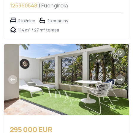
125360548
| Fuengirola
2 ložnice
2 koupelny
114 m² / 27 m² terasa
295 000 EUR