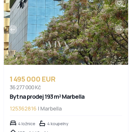
1 495 000 EUR
36 277 000 Kč
Byt na prodej 193 m² Marbella
125362816
| Marbella
4 ložnice
4 koupelny