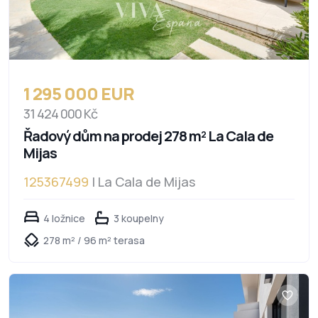
1 295 000 EUR
31 424 000 Kč
Řadový dům na prodej 278 m² La Cala de
Mijas
125367499
| La Cala de Mijas
4 ložnice
3 koupelny
278 m² / 96 m² terasa