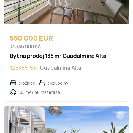
550 000 EUR
13 346 000 Kč
Byt na prodej 135 m² Guadalmina Alta
125365153
| Guadalmina Alta
3 ložnice
3 koupelny
135 m² / 40 m² terasa