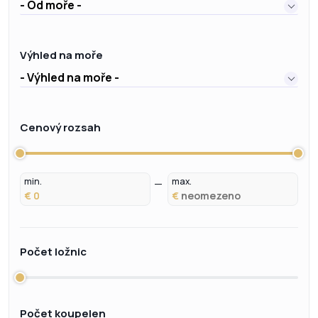
- Od moře -
Výhled na moře
- Výhled na moře -
Cenový rozsah
min.
max.
€
€
Počet ložnic
Počet koupelen