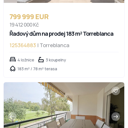
799 999 EUR
19 412 000 Kč
Řadový dům na prodej 183 m² Torreblanca
125364883
| Torreblanca
4 ložnice
3 koupelny
183 m² / 78 m² terasa