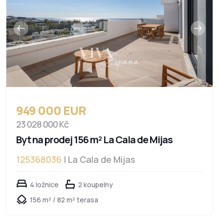
949 000 EUR
23 028 000 Kč
Byt na prodej 156 m² La Cala de Mijas
125368036
| La Cala de Mijas
4 ložnice
2 koupelny
156 m² / 82 m² terasa