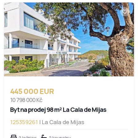
445 000 EUR
10 798 000 Kč
Byt na prodej 98 m² La Cala de Mijas
125359261
| La Cala de Mijas
2 ložnice
2 koupelny