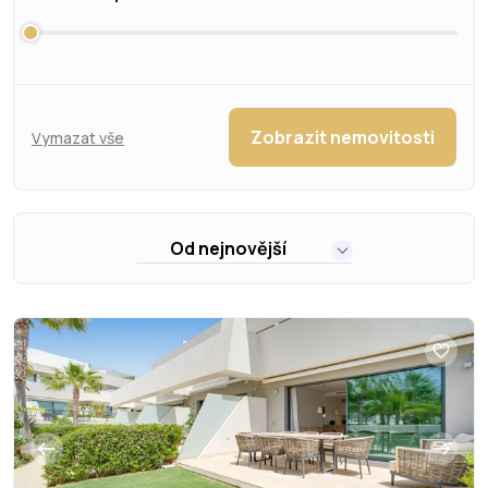
Zobrazit nemovitosti
Vymazat vše
Od nejnovější